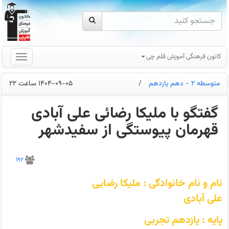
کانون فرهنگی آموزش قلم چی
متوسطه 2 - دهم یازدهم
/
1404-09-05 ساعت 22
گفتگو با ملیکا رضائی علی آبادی
قهرمان پیوستگی از سفیدشهر
در
آزمون‌ها
192
حضوری
شرکت
می‌کنم
نام و نام خانوادگی : ملیکا رضایی
چون
باعث
علی آبادی
کاهش
استرس
میشه
پایه : یازدهم تجربی
و