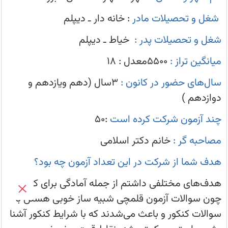
برتر
بودند
استان البرز
و
 نهال یزدی دانش آموز پایه ششم و پذیرفته شده در
علاقه
شغل و تحصیلات مادر
: خانه دار ـ دیپلم
زیاد
به
تدریس
شغل و تحصیلات پدر :
خیاط ـ دیپلم
داشتند
صد - نحوه درصد گیری - درصد گرفتن از تست
میانگین تراز :
۵۵۰۰معدل : ۱۸
ی‌های کانونی ششم در مدارس تیزهوشان 1405
سال‌های حضور در کانون :
۳سال (دهم ویازدهم و
ان (ششم) سال 1405 - قلم چی - لیست شهرها
دوازدهم )
چند آزمون شرکت کرده است
:۵۰
نتایج تیزهوشان و نمونه دولتی 1405
مصاحبه گر :
خانم دکتر اسلامی
نهمی‌ها: تحلیل خود را آزمون تیزهوشان و نمونه 1405 بنویسید
هدف شما از شرکت در این تعداد آزمون چه بود؟
صفحه شخصی کانونی ها - دریافت کارنامه - کارنامه آزمون
هدف‌های مختلفی داشتم از جمله آمادگی برای کنکور
چون سوالات آزمون قلمچی شبیه ساز خوبی هستن با