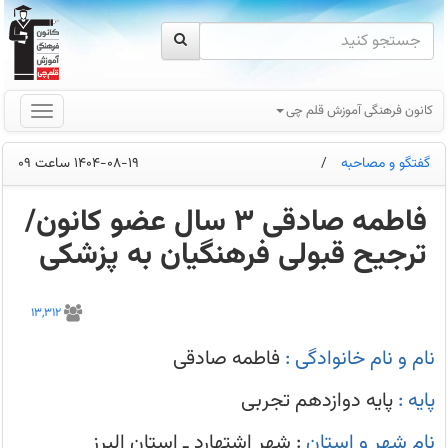
کانون فرهنگی آموزش قلم چی
گفتگو و مصاحبه
/
1404-08-19 ساعت 09
فاطمه صادقی 3 سال عضو کانون/
ترجیح قبولی فرهنگیان به پزشکی
فاطمه
صادقی
13,312
در
طی
3
نام و نام خانوادگی :
فاطمه صادقی
سال
دبیرستان
همواره
پایه :
پایه دوازدهم تجربی
جزو
دانش
آموزان
نام شهر و استان
: شهر اشتهارد ـ