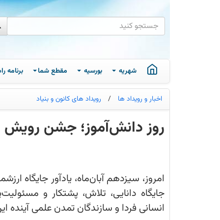
شهریه
بورسیه
مقطع شما
برنامه ر
اخبار و رویداد ها
/
رویداد های کانون و بنیاد
روز دانش‌آموز؛ جشن رویش ا
امروز،
سیزدهم
آبان‌ماه،
یادآور
جایگاه
امروز، سیزدهم آبان‌ماه، یادآور جایگاه ارز
ارزشمند
نسل
جایگاه دانایی، تلاش، پشتکار و مسئولیت‌پ
جوان
و
انسانی فردا و سازندگان تمدن علمی آینده ای
فرصتی
برای