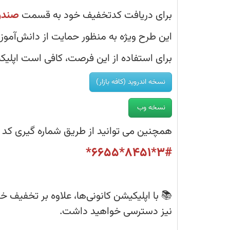
تخفیف
خرید
برای دریافت کدتخفیف خود به قسمت
صندوق
کتاب
از
نمایید.
سایت
کانون
این طرح ویژه به منظور حمایت از دانش‌آموز
بوک
دریافت
کنید.
برای استفاده از این فرصت، کافی است اپلیکی
نسخه اندروید (کافه بازار)
نسخه وب
همچنین می توانید از طریق شماره گیری کد ussd زیر با موبایل خود لینک نصب اپ را دریافت کنید:
3#*8451*6655*
📚 با اپلیکیشن کانونی‌ها، علاوه بر تخفیف خ
نیز دسترسی خواهید داشت.