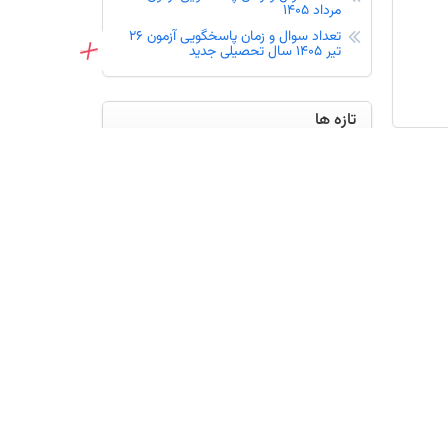
مرداد 1405
تعداد سوال و زمان پاسخگویی آزمون 26
تیر 1405 سال تحصیلی جدید
تازه ها
ثبت‌نام و شرکت در آزمون‌های کانون (
قلم‌چی ) : حضوری و آنلاین
اعلام نتایج آزمون ورودی پایه هفتم
مدارس سمپاد 1405
اسامی دانش آموزانی که 16 مرداد پیشرفت
کردند
صدور بیش از 90 درصد هدایت تحصیلی
نهمی ها
تقویم آموزشی نیمسال اول دانشگاه شهید
بهشتی اعلام شد
ثبت نام در آزمون‌های کانون ویژه دانش
آموزان تهران (دفاتر اصلی)