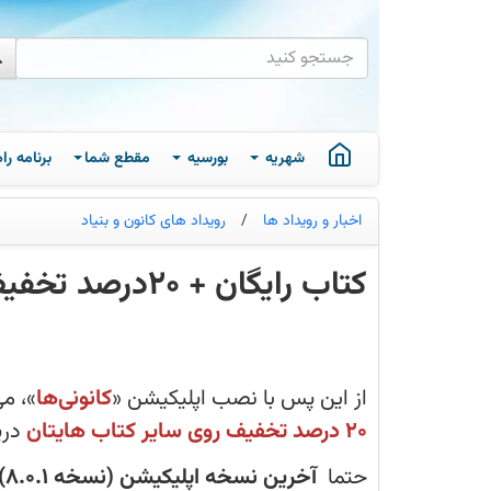
شهریه
بورسیه
مقطع شما
برنامه ر
اخبار و رویداد ها
/
رویداد های کانون و بنیاد
کتاب رایگان + 20درصد تخفیف با نصب اپ کانونی ها
از
این
پس
با
نصب
از این پس با نصب اپلیکیشن «
کانونی‌ها
»، می
اپلیکیشن
«کانونی‌ها»،
20 درصد تخفیف روی سایر کتاب هایتان
دری
می‌توانید
100
هزار
حتما
آخرین نسخه اپلیکیشن
(نسخه 8.0.1)
تومان