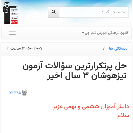
کانون فرهنگی آموزش قلم چی
دبستانی ها
/
1405-03-07 ساعت 13
حل پرتکرارترین سؤالات آزمون
تیزهوشان 3 سال اخیر
علاقمند
و
73,385
داوطلبان
آزمون
تیزهوشان
دانش‌آموزان ششمی و نهمی عزیز
که
در
سلام
تابستان
با
مبانی
ابتدایی