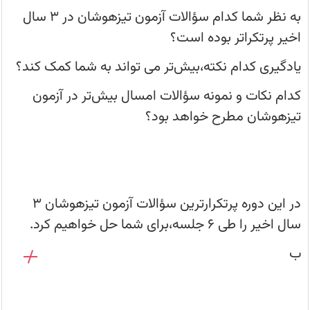
آزمون
تیزهوشان
به نظر شما کدام سؤالات آزمون تیزهوشان در 3 سال
آشنا
شده‌اند
اخیر پرتکراتر بوده است؟
و
نکات
یادگیری کدام نکته،بیش‌تر می تواند به شما کمک کند؟
پایه
ای
را
کدام نکات و نمونه سؤالات امسال بیش‌تر در آزمون
آموختند
و
تیزهوشان مطرح خواهد بود؟
تست
زدند،لازم
است
برای
آموختن
نکات
تکمیلی
و
حل
در این دوره پرتکرارترین سؤالات آزمون تیزهوشان 3
سؤالات
از
سال اخیر را طی 6 جلسه،برای شما حل خواهیم کرد.
مباحث
احتمالی
ب
آزمون
تی