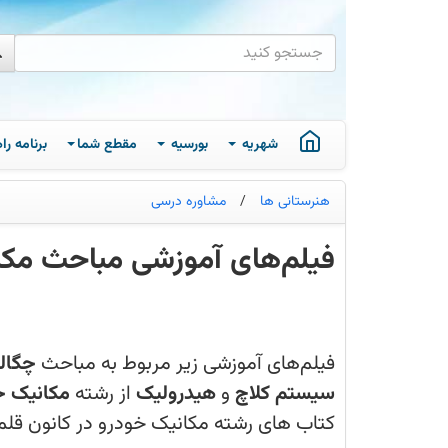
شهریه
بورسیه
مقطع شما
برنامه ر
هنرستانی ها
/
مشاوره درسی
فیلم‌های آموزشی مباحث مکا
فیلم‌های
آموزشی
مربوط
به
مباحث
فیلم‌های آموزشی زیر مربوط به مباحث
چگالی
چگالی
و
سیستم کلاچ
و
هیدرولیک
از رشته
مکانیک خ
تبدیل
واحدها
عادلی
از مولفین سوالات و کتاب های رشته م
در
دانش