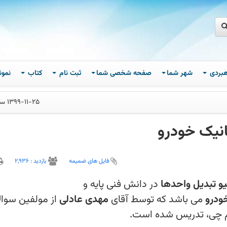
اهبردی
شهر شما
صفحه شخصی شما
ثبت نام
کتاب
نمون
1399-11-25 ساعت 16
نیک خودرو
فایل های ضمیمه
بازديد :
2,936
و تبدیل واحدها
در دانش فنی پایه و
ودرو
می باشد که توسط آقای
مهدی
کانیک خودرو در کانون قلم چی،