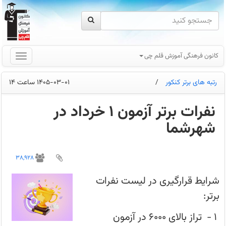
کانون فرهنگی آموزش قلم چی
رتبه های برتر کنکور
/
1405-03-01 ساعت 14
نفرات برتر آزمون 1 خرداد در
شهرشما
اسامی
دانش
38,928
آموزانی
که
در
شرایط قرارگیری در لیست نفرات
پردازش
اول
برتر:
کارنامه
آن‌ها
صادر
1 - تراز بالای 6000 در آزمون
شده