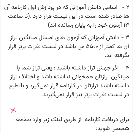
است
در
2 - اسامی دانش آموزانی که در پردازش اول کارنامه آن
این
گفت وگو با نهال یزدی دانش آموز پایه ششم و پذیرفته شده در
لیست
ها صادر شده است در این لیست قرار دارد .(تا ساعت
تیزهوشان
قرار
13 آزمون خود را به پایان رسانده اند)
دارد
.
(تا
محاسبه درصد - نحوه درصد گیری - درصد گرفتن از تست
3 - دانش آموزانی که آزمون های امسال میانگین تراز
ساعت
13
آن ها کمتر از 5500 می باشد در لیست نفرات برتر قرار
آزمون
اسامی قبولی‌های کانونی ششم در مدارس تیزهوشان 1405
خود
نگرفته اند.
را
به
پایان
قبولی های تیزهوشان (ششم) سال 1405 - قلم چی - لیست شهرها
4 - اگر جهش تراز داشته باشید ؛ یعنی تراز شما با
رسانده
اند)
میانگین ترازتان همخوانی نداشته باشد و اختلاف تراز
زمان اعلام نتایج تیزهوشان و نمونه دولتی 1405
داشته باشید ترازتان در کارنامه قرار نمی‌گیرد و بالطبع
در لیست نفرات برتر نیز قرار نمی‌گیرید.
نهمی‌ها: تحلیل خود را آزمون تیزهوشان و نمونه 1405 بنویسید
صفحه شخصی کانونی ها - دریافت کارنامه - کارنامه آزمون
برای دریافت کارنامه از طریق لینک زیر وارد صفحه
شخصی شوید: