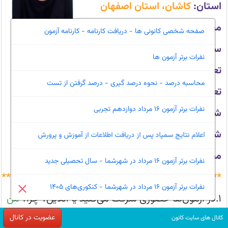
جمع
استان:
کاشان، استان اصفهان
بندی
نکته
برداری
میانگین تراز:
۶۰۶۴
صفحه شخصی کانونی ها - دریافت کارنامه - کارنامه آزمون
است)
سال های حضور در کانون:
۱ سال
نفرات برتر آزمون ها
تعداد آزمون ها:
۱۷
محاسبه درصد - نحوه درصد گیری - درصد گرفتن از تست
تعداد افزایش پاسخ صحیح در آزمون:
۲۴
نفرات برتر آزمون 16 مرداد دوازدهم تجربی
شغل و تحصیلات پدر:
آزاد، پنجم
شغل و تحصیلات مادر:
خانه‌دار، پنجم
اعلام نتایج سمپاد پس از دریافت اطلاعات از آموزش و پرورش
مصاحبه گر:
زینب عابدآبادی
نفرات برتر آزمون 16 مرداد در شهرشما - سال تحصیلی جدید
*************************************************
نفرات برتر آزمون 16 مرداد در شهرشما - کنکوری‌های 1405
1.در آزمون‌ها حضوری شرکت می‌کنید یا آنلاین؟ چرا؟
من
آزمون های تابستون رو آنلاین شرکت کردم و بعد از اون
عضویت در کانال
کانال های سایت کانون