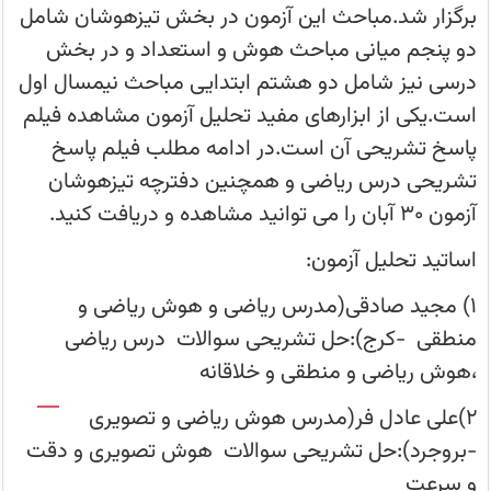
تشریحی
برگزار شد.مباحث این آزمون در بخش تیزهوشان شامل
آن
است.در
دو پنجم میانی مباحث هوش و استعداد و در بخش
ادامه
مطلب
درسی نیز شامل دو هشتم ابتدایی مباحث نیمسال اول
فیلم
پاسخ
است.یکی از ابزارهای مفید تحلیل آزمون مشاهده فیلم
تشریحی
درس
پاسخ تشریحی آن است.در ادامه مطلب فیلم پاسخ
ریاضی
و
تشریحی درس ریاضی و همچنین دفترچه تیزهوشان
همچنین
دفترچه
آزمون 30 آبان را می توانید مشاهده و دریافت کنید.
تیزهوشان
آزمون
30
اساتید تحلیل آزمون:
آبان
را
1) مجید صادقی(مدرس ریاضی و هوش ریاضی و
می‌توانید
مشاهده
منطقی -کرج):حل تشریحی سوالات درس ریاضی
و
دریافت
،هوش ریاضی و منطقی و خلاقانه
کنید.
2)علی عادل فر(مدرس هوش ریاضی و تصویری
-بروجرد):حل تشریحی سوالات هوش تصویری و دقت
و سرعت