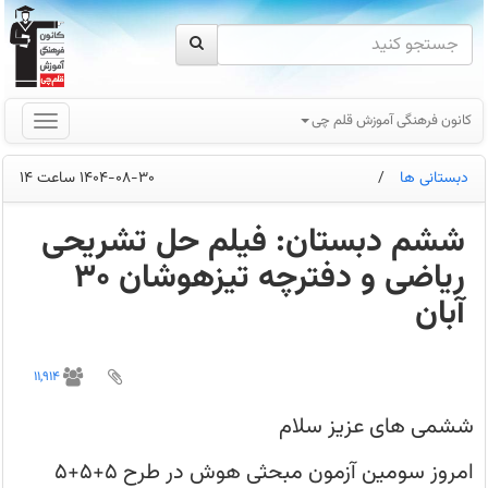
کانون فرهنگی آموزش قلم چی
دبستانی ها
/
1404-08-30 ساعت 14
ششم دبستان: فیلم حل تشریحی
ریاضی و دفترچه تیزهوشان 30
آبان
یکی
از
11,914
ابزارهای
مفید
تحلیل
ششمی های عزیز سلام
آزمون
مشاهده
فیلم
امروز سومین آزمون مبحثی هوش در طرح 5+5+5
پاسخ