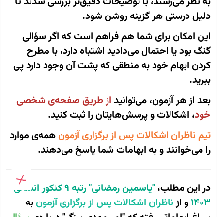
به نظر می‌رسند، با توضیحات دقیق‌تر بررسی شدند تا
آبان
نسبت
دلیل درستی هر گزینه روشن شود.
به
برخی
سؤالات
این امکان برای شما هم فراهم است که اگر سؤالی
ابهام
داشتند.
گنگ بود یا احتمال می‌دادید اشتباه دارد، با مطرح
هر
گفت‌وگو
کردن ابهام خود به منطقی که پشت آن وجود دارد پی
شامل
توضیح
ببرید.
علمی،
تحلیل
دقیق
بعد از هر آزمون، می‌توانید
از طریق صفحه‌ی شخصی
و
رفع
خود
، اشکالات و پرسش‌هایتان را ثبت کنید.
سوء‌برداشت‌هاست
تا
تیم ناظران اشکالات پس از برگزاری آزمون
همه‌ی موارد
داوطلبان
با
را می‌خوانند و به ابهامات شما پاسخ می‌دهند.
منطق
طرح
سوال
آشنا
شوند.
در این مطلب،
"یاسمین رمضانی" رتبه 9 کنکور انسانی
1403
و از
ناظران اشکالات پس از برگزاری آزمون
به