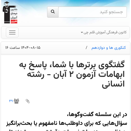
کانون فرهنگی آموزش قلم چی
کنکوری ها و دوازدهم
/
1404-08-15 ساعت 16
گفتگوی برترها با شما، پاسخ به
ابهامات آزمون 2 آبان - رشته
انسانی
گفتگوی
رتبه‌های
49
برتر
با
دانش‌آموزانی
در این سلسله گفت‌وگوها،
که
در
سؤال‌هایی که برای داوطلب‌ها نامفهوم یا بحث‌برانگیز
آزمون
2