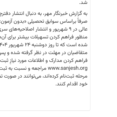
شد.
پذیرش
دانشجو
صرفاً
به گزارش خبرنگار مهر، به دنبال انتشار دفت
بر
اساس
سوابق
تحصیلی
(بدون
آزمون)
منظور فراهم کردن تسهیلات بیشتر برای آن‌دست
سراسری
مهرماه
سال
1404
متقاضیان در مهلت در نظر گرفته شده و پس ا
دانشگاه‌ها
و
فراهم کردن مدارک و اطلاعات مورد نیازِ ثبت
مؤسسات
آموزش
www.sanjesh.org مراجعه و نسب
عالی
دوباره
تمدید
شد.
خود اقدام کنند.