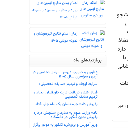
اعلام زمان نتایج آزمون‌های
ورودی مدارس سمپاد و نمونه
نشجو
دولتی 1405
وزش
، به
زمان اعلام نتایج تیزهوشان و
تخاذ
نمونه دولتی 1405
رت دارد
با
پربازدیدهای ماه
شانی
عناوین و ضرایب دروس سوابق تحصیلی در
آزمون سراسری سال 1405
یرایش اطلاعات
شرایط ایجاد و ترمیم «سابقه تحصیلی»
فعال شدن دریافت کارت داوطلبان ایجاد و
ترمیم سابقه تحصیلی
پذیرش دانشجومعلمان یک ماه جلو افتاد
 :
مهر
نامه وزارت علوم به سازمان سنجش درباره
پذیرش بدون کنکور در دانشگاه
وزیر آموزش و پرورش: کنکور به موقع برگزار
خواهد شد