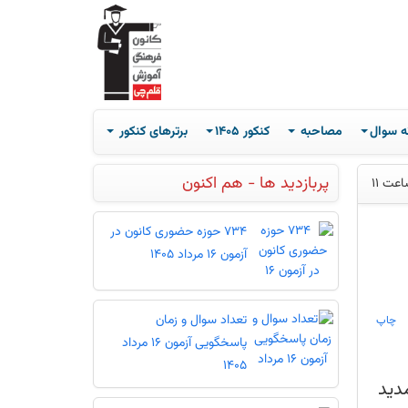
ه سوال
مصاحبه
کنکور 1405
برترهای کنکور
پربازدید ها - هم اکنون
734 حوزه حضوری کانون در
آزمون 16 مرداد 1405
تعداد سوال و زمان
چاپ
پاسخگویی آزمون 16 مرداد
1405
ه تمدید