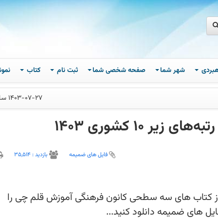
اهبردی
شهر شما
صفحه شخصی شما
ثبت نام
کتاب
نمون
1403-07-27 ساعت 08
ر 10 کشوری 1403
فایل های ضمیمه
بازديد :
35,514
ادامه تجربیات رتبه های برتر کنکور 1403 از کتاب های سه سطحی کانون فرهنگی آموزش قلم چی را
یل های ضمیمه دانلود کنید...