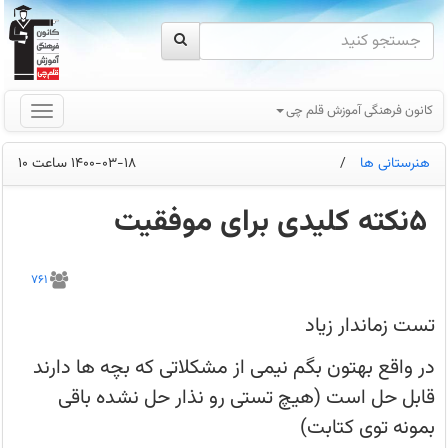
کانون فرهنگی آموزش قلم چی
هنرستانی ها
/
1400-03-18 ساعت 10
5نکته کلیدی برای موفقیت
تست
زماندار
761
زیاد
در
واقع
تست زماندار زیاد
بهتون
بگم
نیمی
در واقع بهتون بگم نیمی از مشکلاتی که بچه ها دارند
از
مشکلاتی
قابل حل است (هیچ تستی رو نذار حل نشده باقی
که
بچه‌ها
بمونه توی کتابت)
دارند