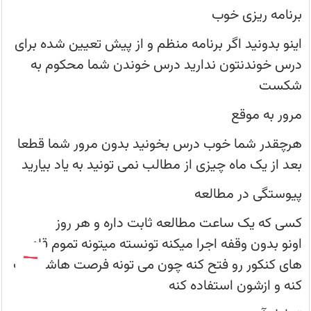
قابل
حل
برنامه ریزی خوب
است
(هیچ
اینو بدونید اگر برنامه منظم و از پیش تعیین شده برای
تستی
رو
درس خوندنتون ندارید درس خوندن شما محکوم به
نذار
حل
شکست
نشده
باقی
بمونه
مرور به موقع
توی
کتابت)
برنامه
هرچقدر شما خوب درس بخونید بدون مرور شما قطعا
ریزی
خوب
بعد از یک ماه چیزی از مطالب نمی تونید به یاد بیارید
پیوستگی در مطالعه
کسی که یک ساعت مطالعه ثابت داره و هر روز
اونو بدون وقفه اجرا میکنه تونسته میتونه تموم قله
های کنکور رو فتح کنه چون می تونه فرصت هاشو درک
کنه و ازشون استفاده کنه