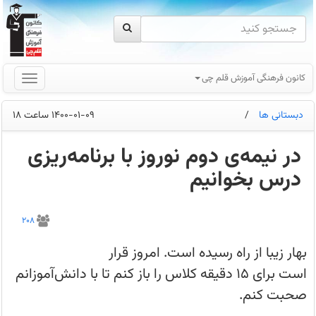
کانون فرهنگی آموزش قلم چی
دبستانی ها
/
1400-01-09 ساعت 18
در نیمه‌ی دوم نوروز با برنامه‌ریزی
درس بخوانیم
بهار
زیبا
208
از
راه
رسیده
بهار زیبا از راه رسیده است. امروز قرار
است.
امروز
است برای ۱۵ دقیقه کلاس را باز کنم تا با دانش‌آموزانم
قرار
است
صحبت کنم.
برای
15