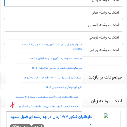
انتخاب رشته زبان
گفت وگو با نهال یزدی دانش آموز پایه ششم و پذیرفته شده در
انتخاب رشته هنر
تیزهوشان
انتخاب رشته انسانی
محاسبه درصد - نحوه درصد گیری - درصد گرفتن از تست
انتخاب رشته تجربی
اسامی قبولی‌های کانونی ششم در مدارس تیزهوشان 1405
انتخاب رشته ریاضی
قبولی های تیزهوشان (ششم) سال 1405 - قلم چی - لیست شهرها
زمان اعلام نتایج تیزهوشان و نمونه دولتی 1405
موضوعات پر بازدید
نهمی‌ها: تحلیل خود را آزمون تیزهوشان و نمونه 1405 بنویسید
انتخاب رشته زبان
صفحه شخصی کانونی ها - دریافت کارنامه - کارنامه آزمون
داوطلبان کنکور 1404 زبان در چه رشته ای قبول شدید
؟
19 مهر
بازدید : 3251