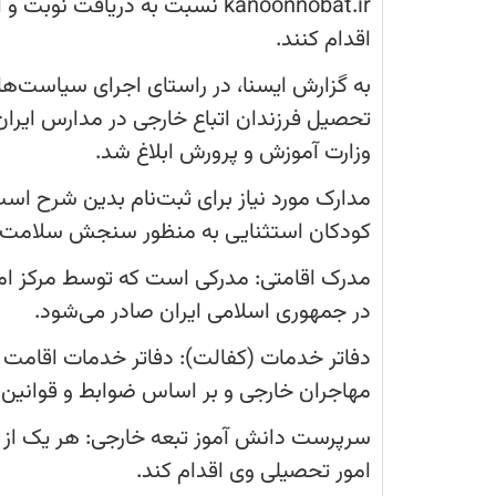
و
اخذ
نوبت و اخذ معرفی نامه از دفاتر کفالت ادارات
معرفی
نامه
از
به گزارش ایسنا، در راستای اجرای سیاست‌ه
دفاتر
کفالت
تحصیل فرزندان اتباع خارجی در مدارس ایران، 
ادارات
کل
وزارت آموزش و پرورش ابلاغ شد.
اتباع
استانداری‌ها
اقدام
مدارک مورد نیاز برای ثبت‌نام بدین شرح 
کنند.
کودکان استثنایی به منظور سنجش سلامت نوآ
مدرک اقامتی: مدرکی است که توسط مرکز امور
در جمهوری اسلامی ایران صادر می‌شود.
دفاتر خدمات (کفالت): دفاتر خدمات اقامت و 
مهاجران خارجی و بر اساس ضوابط و قوانین مرب
سرپرست دانش آموز تبعه خارجی: هر یک از وا
امور تحصیلی وی اقدام کند.