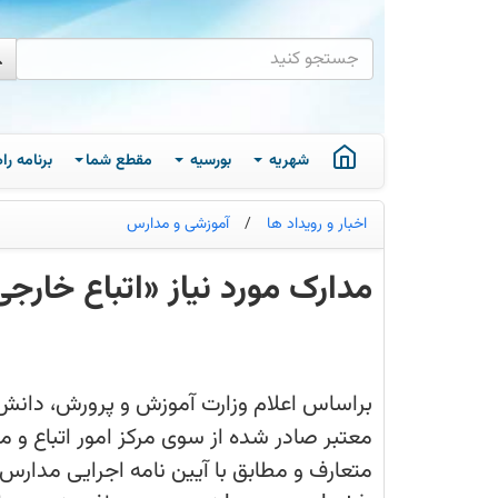
شهریه
بورسیه
مقطع شما
برنامه ر
اخبار و رویداد ها
/
آموزشی و مدارس
مدارک مورد نیاز «اتباع خارجی
متقاضیان
باید
با
مراجعه
به
براساس اعلام وزارت آموزش و پرورش، دانش‌آ
تارنمای
kanoonnobat.ir
معتبر صادر شده از سوی مرکز امور اتباع و 
نسبت
به
رعایت شرایط «سنی» متعارف و مطابق با آیین
دریافت
نوبت