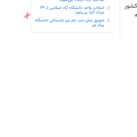
کشور
انتخاب واحد دانشگاه آزاد اسلامی از 24
مرداد آغاز می‌شود
تعویق زمان ثبت نام ترم تابستانی دانشگاه
پیام نور
ثبت نام
تازه ها
نحوه دانلود سوالات آزمون 16 مرداد و لینک
شرکت درآزمون
 به
تعداد سوال و زمان پاسخگویی آزمون 16
مرداد 1405
734 حوزه حضوری کانون در آزمون 16
مرداد 1405
:
ایسنا
امکانات جدید اپلیکیشن کانونی‌ها / نصب
نسخه جدید
ثبت‌نام و شرکت در آزمون‌های کانون (
قلم‌چی ) : حضوری و آنلاین
خبرنامه (پنجشنبه 15 مرداد) بنیاد قلم‌چی
منتشر شد
اعلام زمان نتایج آزمون‌های ورودی مدارس