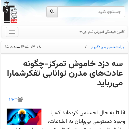
کانون فرهنگی آموزش قلم چی
روانشناسی و یادگیری
/
1405-03-08 ساعت 15
سه دزد خاموش تمرکز-چگونه
عادت‌های مدرن توانایی تفکرشمارا
می‌رباید
سه
دزد
6,903
خاموش
تمرکز
|
آیا تا به حال احساس کرده‌اید که با
چگونه
عادت‌های
وجود دسترسی بی‌پایان به اطلاعات،
مدرن
توانایی