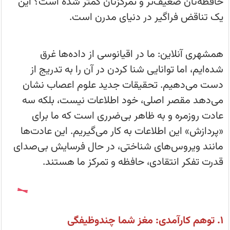
حافظه‌تان ضعیف‌تر و تمرکزتان کمتر شده است؟ این
می‌رباید
آیا
یک تناقض فراگیر در دنیای مدرن است.
تا
به
حال
احساس
کرده‌اید
همشهری آنلاین: ما در اقیانوسی از داده‌ها غرق
که
با
شده‌ایم، اما توانایی شنا کردن در آن را به تدریج از
وجود
دسترسی
دست می‌دهیم. تحقیقات جدید علوم اعصاب نشان
بی‌پایان
به
می‌دهد مقصر اصلی، خود اطلاعات نیست، بلکه سه
اطلاعات،
حافظه‌تان
عادت روزمره و به ظاهر بی‌ضرری است که ما برای
ضعیف‌تر
و
«پردازش» این اطلاعات به کار می‌گیریم. این عادت‌ها
تمرکزتان
کمتر
مانند ویروس‌های شناختی، در حال فرسایش بی‌صدای
شده
است؟
قدرت تفکر انتقادی، حافظه و تمرکز ما هستند.
این
یک
تناقض
فراگیر.....
۱. توهم کارآمدی: مغز شما چندوظیفگی