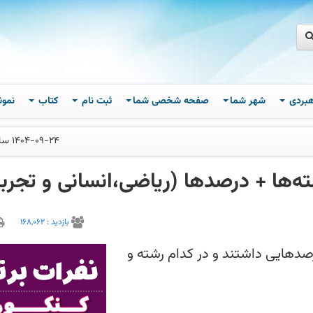
اهبردی
شهر شما
صفحه شخصی شما
ثبت نام
کتاب
نمون
1404-09-24 ساعت 08
بازديد :
168,062
 1000 کشور در کنکور 1404 چه درصدهایی داشتند و در کدام رشته و