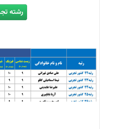
در
کدام
رشته تجر
رشته
و
دانشگاه
قبول
رش
رش
شده
اند؟