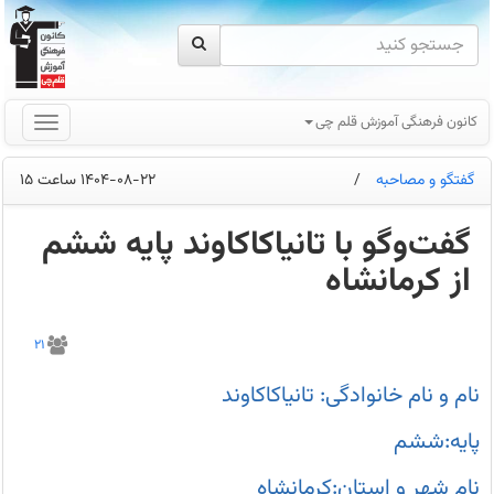
کانون فرهنگی آموزش قلم چی
گفتگو و مصاحبه
/
1404-08-22 ساعت 15
گفت‌وگو با تانیاکاکاوند پایه ششم
از کرمانشاه
هدف
شما
21
از
شرکت
در
نام و نام خانوادگی: تانیاکاکاوند
آزمون‌های
کانون
چیست؟
پایه:ششم
هدف
من
از
نام شهر و استان:کرمانشاه