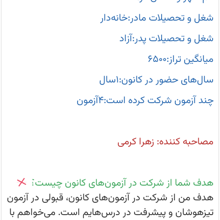
شرکت
در
شغل و تحصیلات مادر:خانه‌دار
آزمون‌های
کانون،
قبولی
شغل و تحصیلات پدر:آزاد
در
آزمون
تیزهوشان
میانگین تراز:۶۵۰۰
و
پیشرفت
در
سال‌های حضور در کانون:۱سال
درس‌هایم
است.
می‌خواهم
چند آزمون شرکت کرده است:۴آزمون
با
شرکت
در
این
آزمون‌ها،
مصاحبه کننده: زهرا کرمی
نقاط
ضعف
و
قوتم
را
بهتر
هدف شما از شرکت در آزمون‌های کانون چیست؟
بشناسم
هدف من از شرکت در آزمون‌های کانون، قبولی در آزمون
تیزهوشان و پیشرفت در درس‌هایم است. می‌خواهم با