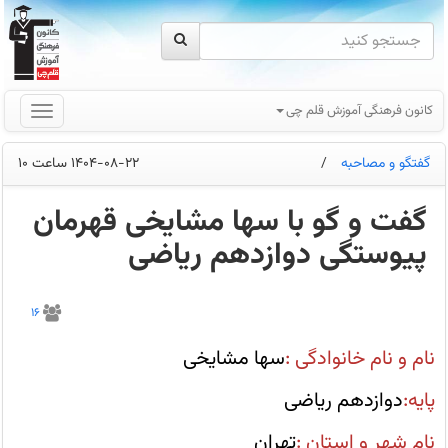
کانون فرهنگی آموزش قلم چی
گفتگو و مصاحبه
/
1404-08-22 ساعت 10
گفت و گو با سها مشایخی قهرمان
پیوستگی دوازدهم ریاضی
از
جعبه
16
ابزار
کارنامه‌ها
از
نام و نام خانوادگی :
سها مشایخی
کارنامه
اشتباهات
برای
پایه:
دوازدهم ریاضی
تحلیل
دقیق،کارنامه
درس
نام شهر و استان :
تهران