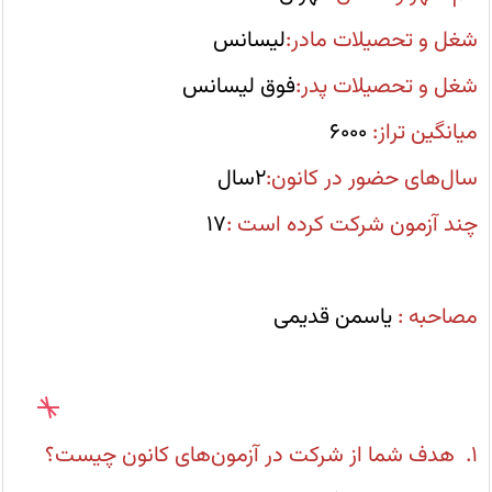
محور
برای
شغل و تحصیلات مادر:
لیسانس
مرور
در
آزمونهای
شغل و تحصیلات پدر:
فوق لیسانس
جمع
بندی
استفاده
میانگین تراز:
6000
می‌کنم.
سال‌های حضور در کانون:
2سال
چند آزمون شرکت کرده است :
17
مصاحبه :
یاسمن قدیمی
1. هدف شما از شرکت در آزمون‌های کانون چیست؟