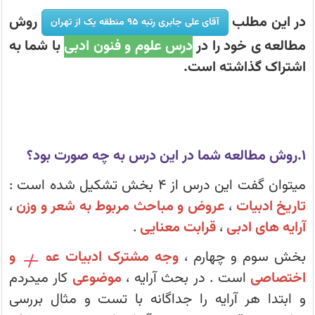
یک
از
در این مطلب
روش
آقای علی جابری رتبه 95 منطقه یک از تهران
تهران
روش
مطالعه ی خود را در
درس علوم و فنون ادبی
با شما به
اسامی قبولی‌های کانونی ششم در مدارس تیزهوشان 1405
مطالعه‌ی
خود
اشتراک گذاشته است.
را
در
محاسبه درصد - نحوه درصد گیری - درصد گرفتن از تست
درس
علوم
و
نفرات برتر آزمون ها
فنون
ادبی
با
صفحه شخصی کانونی ها - دریافت کارنامه - کارنامه آزمون
۱.روش مطالعه شما در این درس به چه صورت بود؟
شما
به
اشتراک
میتوان گفت این درس از ۴ بخش تشکیل شده است :
گذاشته
قبولی های تیزهوشان (ششم) سال 1405 - قلم چی - لیست شهرها
است.
تاریخ ادبیات
،
عروض و مباحث مربوط به شعر و وزن
،
نفرات برتر آزمون 16 مرداد دوازدهم تجربی
آرایه های ادبی
،
قرابت معنایی
.
بخش سوم و چهارم ،
وجه مشترک ادبیات عمومی و
نفرات برتر آزمون 16 مرداد در شهرشما - سال تحصیلی جدید
اختصاصی
است . در بحث آرایه ،
موضوعی
کار میکردم
و ابتدا هر آرایه را جداگانه با تست و مثال بررسی