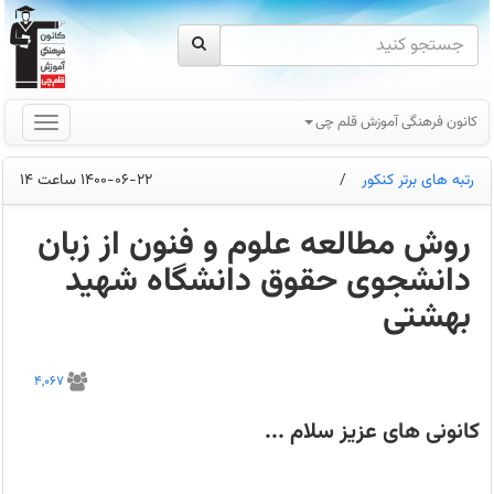
کانون فرهنگی آموزش قلم چی
رتبه های برتر کنکور
/
1400-06-22 ساعت 14
روش مطالعه علوم و فنون از زبان
دانشجوی حقوق دانشگاه شهید
بهشتی
در
این
4,067
مطلب
آقای
علی
کانونی های عزیز سلام ...
جابری
رتبه
95
منطقه