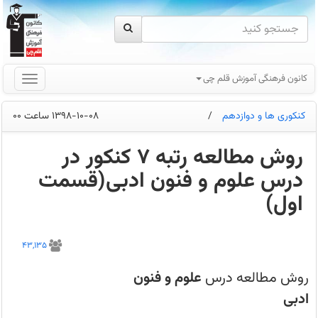
کانون فرهنگی آموزش قلم چی
کنکوری ها و دوازدهم
/
1398-10-08 ساعت 00
روش مطالعه رتبه 7 کنکور در
درس علوم و فنون ادبی(قسمت
اول)
روش
مطالعه
43,135
درس
علوم
و
روش مطالعه درس
علوم و فنون
فنون
ادبی
ادبی
یا
ادبیات