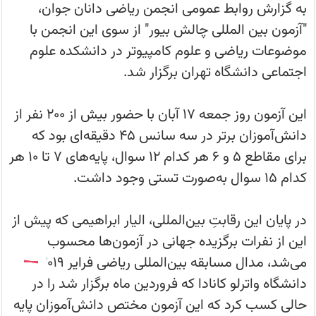
با
به گزارش روابط عمومی انجمن ریاضی دانان جوان،
حضور
بیش
"آزمون بین المللی چالش بیور" از سوی این انجمن با
از
200
موضوعات ریاضی و علوم کامپیوتر در دانشکده علوم
دانش‌آموز
برگزار
اجتماعی دانشگاه تهران برگزار شد.
شد.
این آزمون روز جمعه ۱۷ آبان با حضور بیش از ۲۰۰ نفر از
دانش‌آموزان برتر در سه سانس ۴۵ دقیقه‌ای بود که
برای مقاطع ۵ و ۶ هر کدام ۱۲ سوال، پایه‌های ۷ تا ۱۰ هر
کدام ۱۵ سوال به‌صورت تستی وجود داشت.
در پایان این رقابتِ بین‌المللی، الیار ابراهیمی که پیش از
این از نفرات برگزیده جهانی در آزمون‌ها محسوب
می‌شد، مدال مسابقه بین‌المللی ریاضی فرایر 2019
دانشگاه واترلو کانادا که فروردین ماه برگزار شد را در
حالی کسب کرد که این آزمون مختص دانش‌آموزان پایه