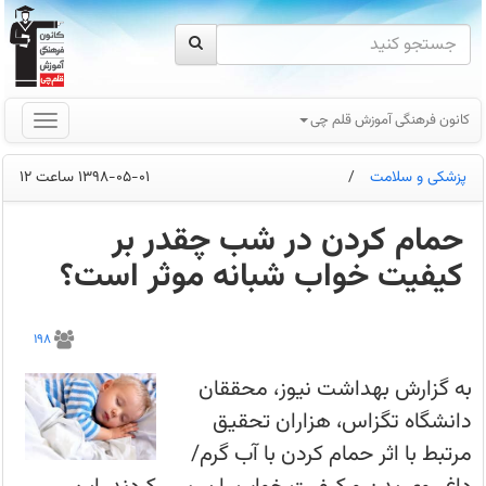
کانون فرهنگی آموزش قلم چی
پزشکی و سلامت
/
1398-05-01 ساعت 12
حمام کردن در شب چقدر بر
کیفیت خواب شبانه موثر است؟
محققان
دریافتند،
198
شب‌ها
1
تا
به گزارش بهداشت نیوز، محققان
2
ساعت
دانشگاه تگزاس، هزاران تحقیق
قبل
از
مرتبط با اثر حمام کردن با آب گرم/
خواب
با