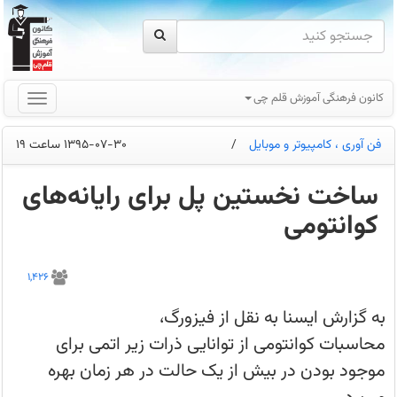
کانون فرهنگی آموزش قلم چی
فن آوری ، کامپیوتر و موبایل
/
1395-07-30 ساعت 19
ساخت نخستین پل برای رایانه‌های
کوانتومی
دانشمندان
دانشگاه
1,426
هاروارد
و
آزمایشگاه
به گزارش ایسنا به نقل از فیزورگ،
پرتوی
یون
محاسبات کوانتومی از توانایی ذرات زیر اتمی برای
ساندیا
با
موجود بودن در بیش از یک حالت در هر زمان بهره
ادغام
دو