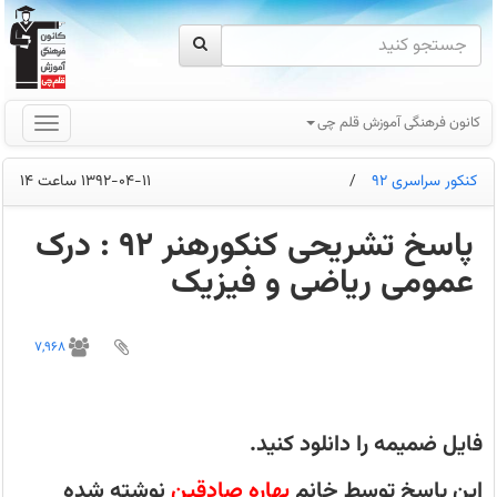
کانون فرهنگی آموزش قلم چی
کنکور سراسری 92
/
1392-04-11 ساعت 14
پاسخ تشریحی کنکورهنر 92 : درک
عمومی ریاضی و فیزیک
پاسخ
تشریحی
7,968
درک
عمومی
ریاضی
و
فیزیک
هنر
فایل ضمیمه را دانلود کنید.
(بهاره
صادقین)
این پاسخ توسط خانم
بهاره صادقین
نوشته شده