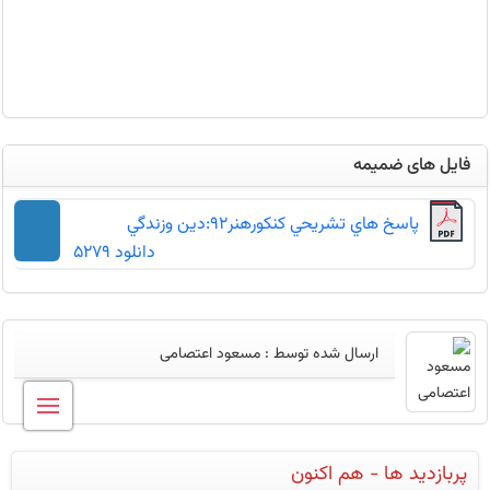
فایل های ضمیمه
پاسخ هاي تشريحي کنکورهنر92:دين وزندگي
دانلود 5279
ارسال شده توسط :
مسعود اعتصامی
پربازدید ها - هم اکنون