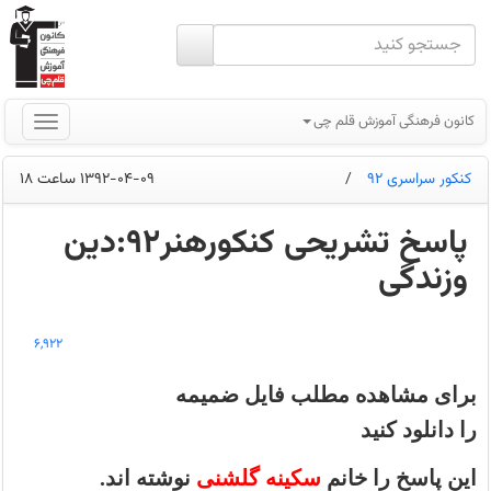
کانون فرهنگی آموزش قلم چی
کنکور سراسری 92
/
1392-04-09 ساعت 18
پاسخ تشریحی کنکورهنر92:دین
وزندگی
.
6,922
برای مشاهده مطلب فایل ضمیمه
را دانلود کنید
این پاسخ را خانم
سکینه گلشنی
نوشته اند
.