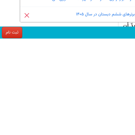
برترهای ششم دبستان در سال 1405
صبحتُ
ّ أن
ثبت نام
د
 را
ت من
واجب
دراً