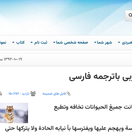
اهبردی
شهر شما
صفحه شخصی شما
ثبت نام
کتاب
نمون
1392-10-19 ساعت 10
بی باترجمه فارسی
فایل های ضمیمه
بازديد :
150,256
کانت جمیعُ الحیوانات تخافه وتطیع
 ویهجم علیها ویفترسها بأ نیابه الحادة ولا یترکها حتى