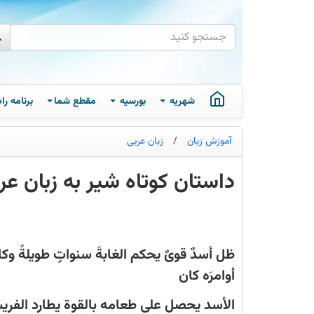
شهریه
بورسیه
مقطع شما
برنامه ر
آموزش زبان
/
زبان عربی
داستان کوتاه شیر به زبان عر
ظل
أسدٌ
قویٌ
یحکم
الغابةَ
ظل أسدٌ قویٌ یحکم الغابةَ سنواتٍ طویلةً و
سنواتٍ
طویلةً
أوامرَه کان
وکانت
جمیعُ
الحیوانات
الأسد یحصل على طعامه بالقوة یطارد الفریسة
تخافه