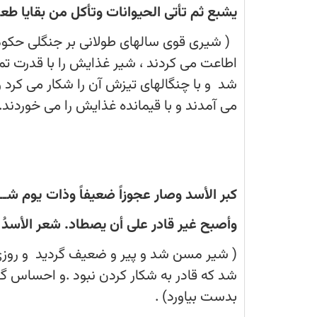
وتطیع
یشبع ثم تأتی الحیوانات وتأکل من بقایا طعا
أوامرَه
کان
( شیری قوی سالهای طولانی بر جنگلی حکومت
اطاعت می کردند ، شیر غذایش را با قدرت تم
شد و با چنگالهای تیزش آن را شکار می کرد
می آمدند و با قیمانده غذایش را می خوردند.
کبر الأسد وصار عجوزاً ضعیفاً وذات یوم شــ
وأصبح غیر قادر على أن یصطاد. شعر الأسدُ 
( شیر مسن شد و پیر و ضعیف گردید و روز
شد که قادر به شکار کردن نبود .و احساس گر
بدست بیاورد) .