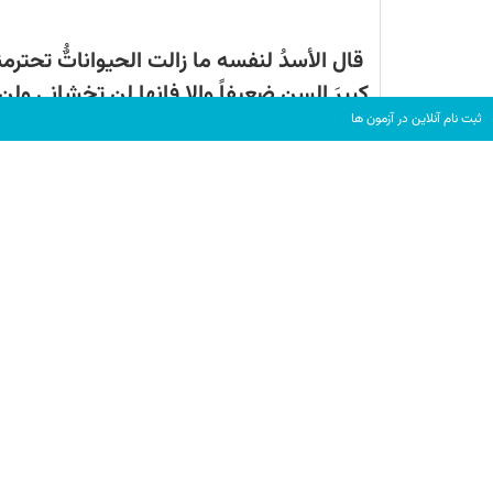
قال الأسدُ لنفسه ما زالت الحیواناتٌُ تحترم
کبیرَ السن ضعیفاً وإلا فإنها لن تخشانی ول
ثبت نام آنلاین در آزمون ها
تحضر الحیوانات لزیارتی وبذلک سیأتینی ط
( شیر با خود گفت هنوز حیوانات به من احت
اصلاً سزاوار نیست که به آنها ابراز کنم که پ
اطاعت نخواهند کرد ولی مریضیم را اعلام خوا
می آیند و بدین ترتیب غذایم را بدون اینکه
قصد الأسدُ أن یعلن خبرَ مرضه للجمیع کان
لذلک سارعت الحیوانات إلى زیارته فی بیته و
الأسد هجم علیه وفتک به وأکله . کان الأسد 
على أن یطارد أیّ حیوان مهما کان بطیئاً لکن