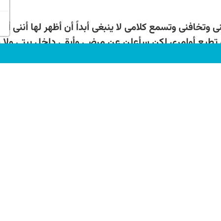
نی وتخافنی وتسمع کلامی لا ینبغی أبداً أن أظهر لها أننی أ
ن تطیع أوامری لکن سأعلن عن مرضی وأبقى داخل بیتی ولا بد
عامی من غیر أن أتعب نفسی فی الحصول علیه.
رام می گذارنند و از من می ترسند و سخن مرا گوش می دهن
یر و ضعیف شده ام و گرنه آنها از من نخواهند ترسید و اوامرم
هم کرد و داخل خانه ام می مانم و ناچار حیوانات به عیاد
 خودم رادر راه حصول آن خسته کنم بدست خواهم آورد ).
ت الحیواناتُ تخاف غضبَ الأسد وبطشه إن هی لم تقم بال
السؤال عنه والدعاء له بالشفاء لکن کلما دخل حیوانٌ بیتَ
سعیداً لأنه لا یتعب فی الحصول على طعامه. فهو لم یعد قا
 الطعام اللذیذ کان یأتی إلیه فی بیته وهو جالس لا یتحرک